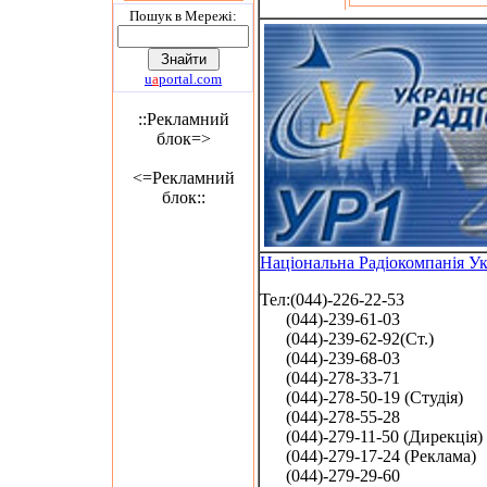
Пошук в Мережi:
u
a
portal.com
::Рекламний
блок=>
<=Рекламний
блок::
Національна Радіокомпанія У
Тел:(044)-226-22-53
(044)-239-61-03
(044)-239-62-92(Ст.)
(044)-239-68-03
(044)-278-33-71
(044)-278-50-19 (Студія)
(044)-278-55-28
(044)-279-11-50 (Дирекція)
(044)-279-17-24 (Реклама)
(044)-279-29-60