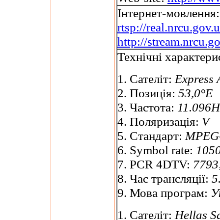
Інтернет-мовлення:
rtsp://real.nrcu.gov
http://stream.nrcu.go
Технічні характери
1. Сателіт:
Express
2. Позиція:
53,0°E
3. Частота:
11.096H
4. Поляризація:
V
5. Стандарт:
MPEG-
6. Symbol rate:
1050
7. PCR 4DTV:
7793;
8. Час трансляції:
5
9. Мова програм:
У
1. Сателіт:
Hellas S