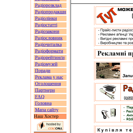
Радіорозклад
Радіопродакшн
Радіолінки
Радіостатті
Радіозакони
Радіословник
Радіочиталка
Радіоформати
Радіорейтинґи
Радіомузей
Поради
Реклама у нас
Оголошення
Партнери
FAQ
Головна
Мапа сайту
Наш Хостер