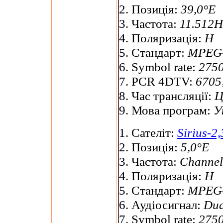
2. Позиція:
39,0°E
3. Частота:
11.512H
4. Поляризація:
H
5. Стандарт:
MPEG-
6. Symbol rate:
2750
7. PCR 4DTV:
6705;
8. Час трансляції:
Ц
9. Мова програм:
У
1. Сателіт:
Sirius-2,
2. Позиція:
5,0°E
3. Частота:
Channel
4. Поляризація:
H
5. Стандарт:
MPEG-
6. Аудіосигнал:
Dua
7. Symbol rate:
2750