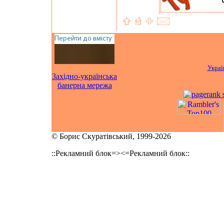
Украї
Західно-українська
банерна мережа
© Борис Скуратівський, 1999-2026
::Рекламний блок=><=Рекламний блок::