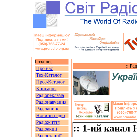
Розділи
:: Ра
Про нас
Тех-Каталог
Прес-Каталог
Книгарня
Радіореклама
Радіонавчання
Радіоанонс
Новини радіо
Радіожиття
:: 1-ий канал
Радіоакції
Радіостанції