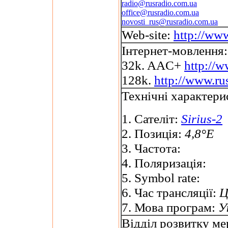
radio@rusradio.com.ua
office@rusradio.com.ua
novosti_rus@rusradio.com.ua
Web-site:
http://ww
Інтернет-мовлення:
32k. AAC+
http://
128k.
http://www.r
Технічні характери
1. Сателіт:
Sirius-2
2. Позиція:
4,8°E
3. Частота:
4. Поляризація:
5. Symbol rate:
6. Час трансляції:
Ц
7. Мова програм:
У
Відділ розвитку ме