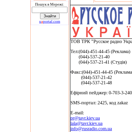
Пошук в Мережi:
u
a
portal.com
ТОВ ТРК "Русское радио Укра
Тел:(044)-451-44-45 (Реклама)
(044)-537-21-40
(044)-537-21-41 (Студія)
Факс:(044)-451-44-45 (Реклама
(044)-537-21-42
(044)-537-21-48
Ефірний пейджер: 0-703-3-240
SMS-портал: 2425, код zakaz
E-mail:
pr@tavr.kiev.ua
lala@tavr.kiev.ua
info@rusradio.com.ua