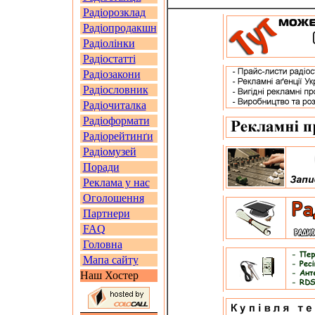
Радіорозклад
Радіопродакшн
Радіолінки
Радіостатті
Радіозакони
Радіословник
Радіочиталка
Радіоформати
Радіорейтинґи
Радіомузей
Поради
Реклама у нас
Оголошення
Партнери
FAQ
Головна
Мапа сайту
Наш Хостер