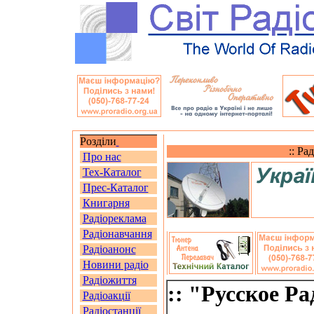
Розділи
:: Ра
Про нас
Тех-Каталог
Прес-Каталог
Книгарня
Радіореклама
Радіонавчання
Радіоанонс
Новини радіо
Радіожиття
:: "Русское Ра
Радіоакції
Радіостанції