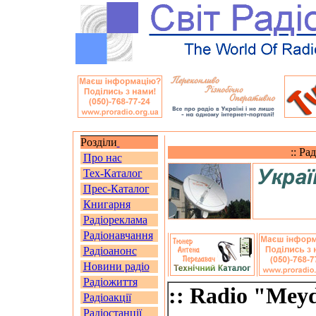
Розділи
:: Ра
Про нас
Тех-Каталог
Прес-Каталог
Книгарня
Радіореклама
Радіонавчання
Радіоанонс
Новини радіо
Радіожиття
:: Radio "Meyd
Радіоакції
Радіостанції