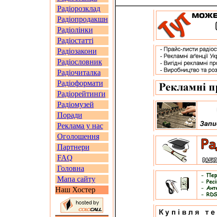
Радіорозклад
Радіопродакшн
Радіолінки
Радіостатті
Радіозакони
Радіословник
Радіочиталка
Радіоформати
Радіорейтинґи
Радіомузей
Поради
Реклама у нас
Оголошення
Партнери
FAQ
Головна
Мапа сайту
Наш Хостер