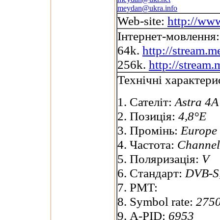
meydan@ukra.info
Web-site:
http://ww
Інтернет-мовлення:
64k.
http://stream
256k.
http://stream
Технічні характери
1. Сателіт:
Astra 4A
2. Позиція:
4,8°E
3. Промінь:
Europe
4. Частота:
Channel
5. Поляризація:
V
6. Стандарт:
DVB-S
7. PMT:
8. Symbol rate:
275
9. A-PID:
6953