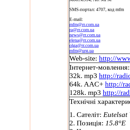
SMS-портал: 4707, код mfm
E-mail:
mfm@rr.com.ua
ra@rr.com.ua
news@rr.com.ua
elena@rr.com.ua
olga@rr.com.ua
mfm@urg.ua
Web-site:
http://ww
Інтернет-мовлення:
32k. mp3
http://ra
64k. AAC+
http://
128k. mp3
http://r
Технічні характери
1. Сателіт:
Eutelsat
2. Позиція:
15.8°E