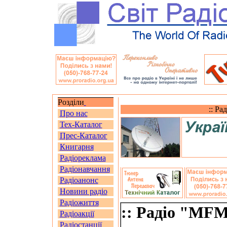
Розділи
:: Ра
Про нас
Тех-Каталог
Прес-Каталог
Книгарня
Радіореклама
Радіонавчання
Радіоанонс
Новини радіо
Радіожиття
:: Радіо "MFM 
Радіоакції
Радіостанції