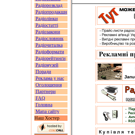
Радіорозклад
Радіопродакшн
Радіолінки
Радіостатті
Радіозакони
Радіословник
Радіочиталка
Радіоформати
Радіорейтинґи
Радіомузей
Поради
Реклама у нас
Оголошення
Партнери
FAQ
Головна
Мапа сайту
Наш Хостер