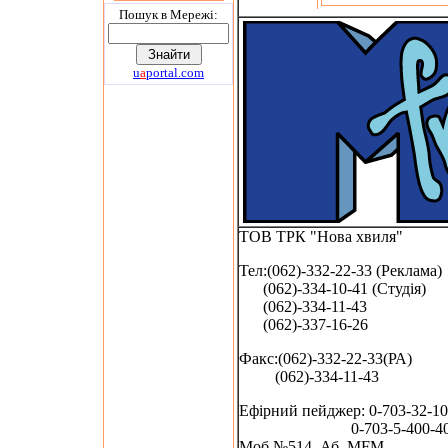
Пошук в Мережi:
u
a
portal.com
ТОВ ТРК "Нова хвиля"
Тел:(062)-332-22-33 (Реклама)
(062)-334-10-41 (Студія)
(062)-334-11-43
(062)-337-16-26
Факс:(062)-332-22-33(РА)
(062)-334-11-43
Ефірний пейджер: 0-703-32-10
0-703-5-400-40
Моб.№514, Аб. MFM