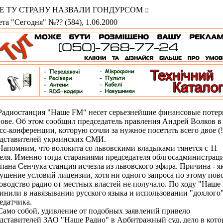
 НЕ ТУ СТРАНУ НАЗВАЛИ ГОНДУРСОМ ::
ета "Сегодня" №?? (584), 1.06.2000
иостанция "Наше FM" несет серьезнейшие финансовые потер
ове. Об этом сообщил председатель правления Андрей Волков в
сс-конференции, которую сочли за нужное посетить всего двое (!
дставителей украинских СМИ.
омним, что волокита со львовскими владыками тянется с 11
еля. Именно тогда стараниями председателя облгосадминистрац
пана Сенчука станция исчезла из львовского эфира. Причина - я
ушение условий лицензии, хотя ни одного запроса по этому пов
оводство радио от местных властей не получало. По ходу "Наше
инили в навязывании русского языка и использовании "дохлого
едатчика.
о собой, удивление от подобных заявлений привело
дставителей ЗАО "Наше Радио" в Арбитражный суд, дело в кот