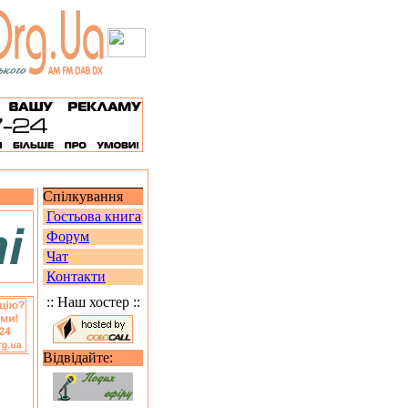
Спілкування
Гостьова книга
Форум
Чат
Контакти
:: Наш хостер ::
Відвідайте: