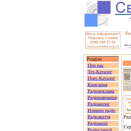
Розділи
Про нас
Тех-Каталог
Прес-Каталог
Книгарня
Радіореклама
Радіонавчання
Радіоанонс
Новини радіо
Радіожиття
Рад
Радіоакції
Сер
Радіостанції