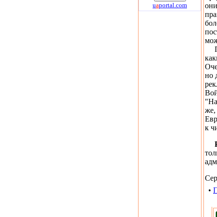
u
a
portal.com
они
пра
бол
пос
мож
Пок
как
Оче
но 
рек
Вой
"На
же,
Евр
к ч
тол
адм
Се
•
П