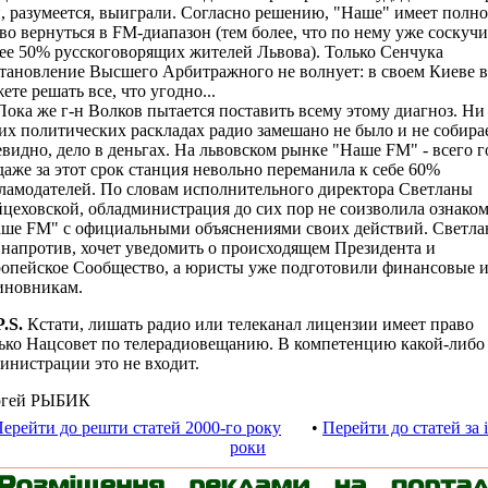
, разумеется, выиграли. Согласно решению, "Наше" имеет полно
во вернуться в FM-диапазон (тем более, что по нему уже соскуч
ее 50% русскоговорящих жителей Львова). Только Сенчука
тановление Высшего Арбитражного не волнует: в своем Киеве 
ете решать все, что угодно...
а же г-н Волков пытается поставить всему этому диагноз. Ни
их политических раскладах радио замешано не было и не собирае
видно, дело в деньгах. На львовском рынке "Наше FM" - всего г
даже за этот срок станция невольно переманила к себе 60%
ламодателей. По словам исполнительного директора Светланы
цеховской, обладминистрация до сих пор не соизволила ознако
ше FM" с официальными объяснениями своих действий. Светла
 напротив, хочет уведомить о происходящем Президента и
опейское Сообщество, а юристы уже подготовили финансовые 
иновникам.
P.S.
Кстати, лишать радио или телеканал лицензии имеет право
ько Нацсовет по телерадиовещанию. В компетенцию какой-либо
инистрации это не входит.
ргей РЫБИК
ерейти до решти статей 2000-го року
•
Перейти до статей за 
роки