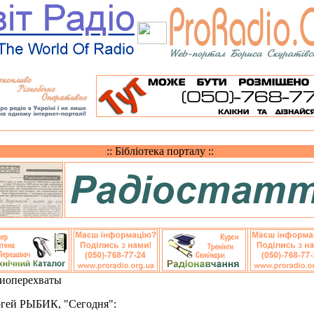
:: Бібліотека порталу ::
иоперехваты
гей РЫБИК, "Сегодня":