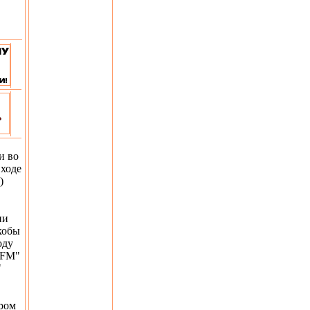
и во
 ходе
)
ии
кобы
оду
 FM"
"
ором