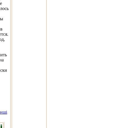
е
илось
вы
 в
тся.
од,
мить
на
иски
інші