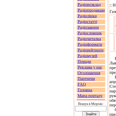
Радіорозклад
::
Радіопродакшн
Газ
Радіолінки
Радіостатті
Радіозакони
Радіословник
Радіочиталка
Радіоформати
Радіорейтинґи
Радіомузей
Рад
Поради
Льв
Реклама у нас
пре
пре
Оголошення
Нап
Партнери
апр
FAQ
Сте
Головна
нар
Мапа порталу
рук
обв
Пошук в Мережi:
пер
Сам
пре