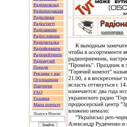
Радіорозклад
Радіопродакшн
Радіолінки
Радіостатті
Радіозакони
Радіословник
Радіочиталка
К выходным замечател
Радіоформати
чтобы в ассортименте в
Радіорейтинґи
радиоприемник, настро
Радіомузей
"Промінь". Праздник в 
Поради
"Горячий компот" назыв
Реклама у нас
21.00, а в воскресенье 
Оголошення
всласть оттянуться с 14
Партнери
намечается: два года и
FAQ
украинского радио "Гор
Головна
продюсерский центр "3
Мапа порталу
вложено немало:
Пошук в Мережi:
"Українські реп-чорни
Александр Рудяченко и