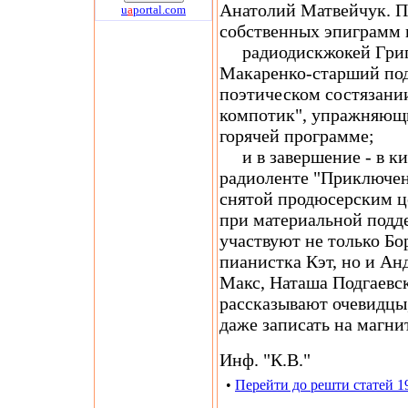
Анатолий Матвейчук. П
u
a
portal.com
собственных эпиграмм 
радиодискжокей Григ
Макаренко-старший подв
поэтическом состязани
компотик", упражняющи
горячей программе;
и в завершение - в кин
радиоленте "Приключен
снятой продюсерским ц
при материальной под
участвуют не только Бо
пианистка Кэт, но и А
Макс, Наташа Подгаевс
рассказывают очевидцы
даже записать на магни
Инф. "К.В."
•
Перейти до решти статей 1