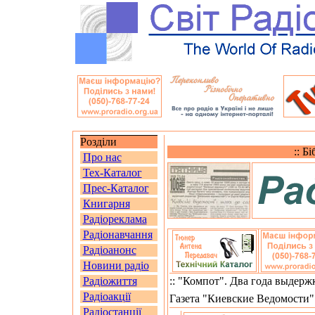
Розділи
:: Б
Про нас
Тех-Каталог
Прес-Каталог
Книгарня
Радіореклама
Радіонавчання
Радіоанонс
Новини радіо
Радіожиття
:: "Компот". Два года выдержк
Радіоакції
Газета "Киевские Ведомости" 
Радіостанції