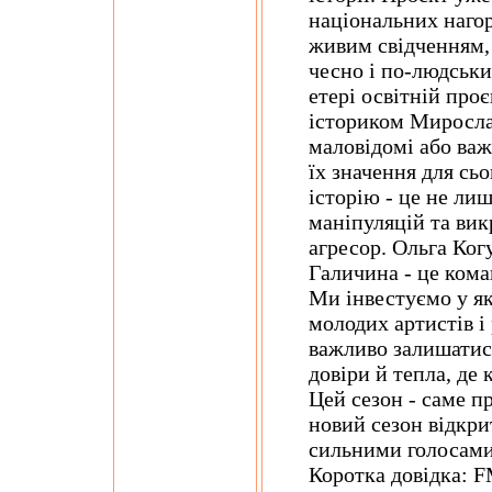
національних нагор
живим свідченням,
чесно і по-людськ
етері освітній про
істориком Миросла
маловідомі або ва
їх значення для сь
історію - це не лиш
маніпуляцій та вик
агресор. Ольга Ко
Галичина - це коман
Ми інвестуємо у як
молодих артистів 
важливо залишатися
довіри й тепла, де
Цей сезон - саме п
новий сезон відкри
сильними голосами 
Коротка довідка: 