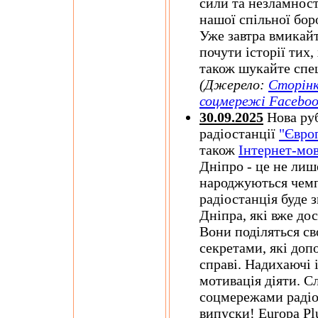
сили та незламност
нашої спільної бор
Уже завтра вмикай
почути історії тих,
також шукайте спец
(Джерело:
Сторінк
соцмережі Facebo
30.09.2025
Нова руб
радіостанції
"Євро
також
Інтернет-мов
Дніпро - це не лише
народжуються чемп
радіостанція буде 
Дніпра, які вже дос
Вони поділяться с
секретами, які доп
справі. Надихаючі і
мотивація діяти. С
соцмережами радіо
випуски! Europa Plu