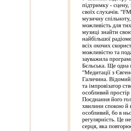
підтримку - сцену, 
своїх слухачів. "F
музичну спільноту,
можливість для тих
музиці знайти свою
найбільшої радіом
всіх охочих скорис
можливістю та пода
зауважила програм
Бєльська. Ще одна 
"Медитації з Євге
Галичина. Відомий 
та імпровізатор ст
особливий простір
Поєднання його го
хвилини спокою й 
особливий, бо в ньо
регулярність. Це не
серця, яка повторює