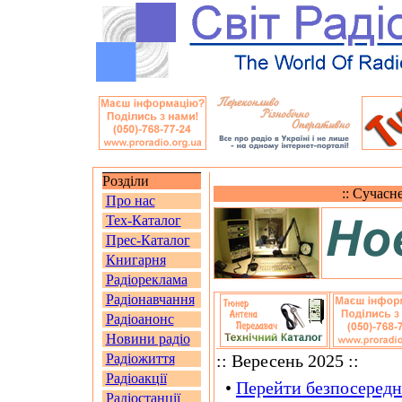
Розділи
:: Сучасн
Про нас
Тех-Каталог
Прес-Каталог
Книгарня
Радіореклама
Радіонавчання
Радіоанонс
Новини радіо
Радіожиття
:: Вересень 2025 ::
Радіоакції
•
Перейти безпосередн
Радіостанції