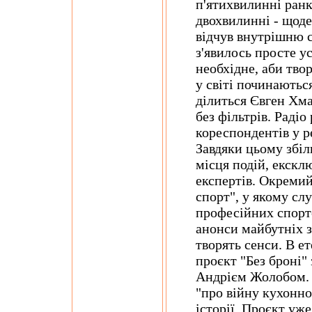
п'ятихвилинні ранк
двохвилинні - щоде
відчув внутрішню 
з'явилось просте у
необхідне, аби тво
у світі починаються
ділиться Євген Хма
без фільтрів. Раді
кореспондентів у р
Завдяки цьому збіл
місця подій, екскл
експертів. Окремий
спорт", у якому сл
професійних спортс
анонси майбутніх з
творять сенси. В е
проєкт "Без броні"
Андрієм Жолобом. У
"про війну кухонно
історії. Проєкт уж