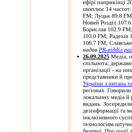
ефірі наприкінці 2
охоплює 14 частот:
FM; Луцьк 89.8 FM;
Новий Розділ 107.
Борислав 102.9 FM
103.0 FM; Радехів 
106.7 FM; Славськ
надав
PR-відділ ра
26.09.2025
Медіа, о
спільнота, державн
організації - на н
представники й пр
України з питань т