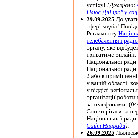
успіху!
(Джерело:
Плюс Дніпро" у со
29.09.2025
До уваги
сфері медіа! Повід
Регламенту
Націон
телебачення і раді
органу, яке відбуде
триватиме онлайн. 
Національної ради
Національної ради з
2 або в приміщенні
у вашій області, к
у відділі регіональ
організації роботи
за телефонами: (044
Спостерігати за пе
Національної ради 
Сайт Нацради
)
.
26.09.2025
Львівськ