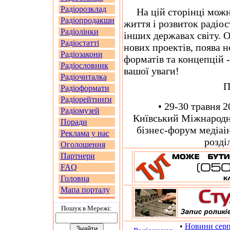
Радіорозклад
На цій сторінці можна
Радіопродакшн
життя і розвиток радіо
Радіолінки
інших державах світу. О
Радіостатті
нових проектів, поява н
Радіозакони
форматів та концепцій -
Радіословник
вашої уваги!
Радіочиталка
П
Радіоформати
Радіорейтинґи
• 29-30 травня 20
Радіомузей
Київський Міжнародн
Поради
бізнес-форум медіаін
Реклама у нас
розді
Оголошення
Партнери
FAQ
Головна
Мапа порталу
Пошук в Мережi:
•
Новини сер