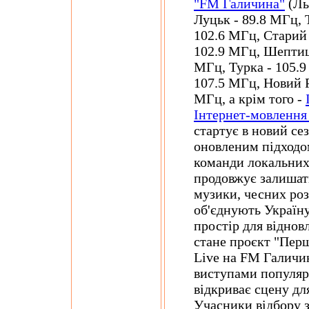
"FM Галичина"
(Ль
Луцьк - 89.8 МГц, 
102.6 МГц, Старий 
102.9 МГц, Шептиць
МГц, Турка - 105.9
107.5 МГц, Новий Р
МГц, а крім того -
Інтернет-мовлення
стартує в новий се
оновленим підходо
команди локальних 
продовжує залишат
музики, чесних роз
об'єднують Україну
простір для відно
стане проєкт "Пер
Live на FM Галичи
виступами популярн
відкриває сцену для
Учасники відбору 