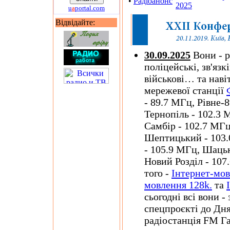
•
Радіоанонс
2025
u
a
portal.com
Відвідайте:
30.09.2025
Вони - р
поліцейські, зв'язк
військові… та наві
мережевої станції
- 89.7 МГц, Рівне-
Тернопіль - 102.3 
Самбір - 102.7 МГц
Шептицький - 103.0
- 105.9 МГц, Шацьк
Новий Розділ - 107
того -
Інтернет-мо
мовлення 128k.
та
сьогодні всі вони 
спецпроєкті до Дня
радіостанція FM Га