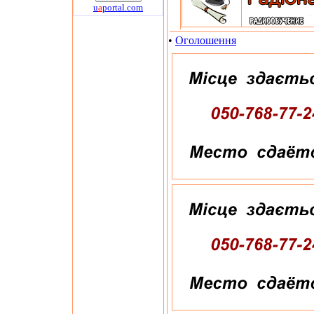
u
a
portal.com
•
Оголошення