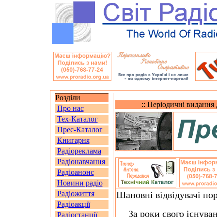
Розділи
:: Періодичні видання д
Про нас
Тех-Каталог
Прес-Каталог
Книгарня
Радіореклама
Радіонавчання
Радіоанонс
Новини радіо
Радіожиття
Шановні відвідувачі по
Радіоакції
За роки свого існуван
Радіостанції