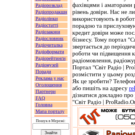
фахівцями і аматорами 
Радіорозклад
рівень довіри. Нас не л
Радіопродакшн
використовують в роботі
Радіолінки
порадою та прислуховую
Радіостатті
Радіозакони
кредит довіри може пос
Радіословник
бізнесу. Тому портал "Св
Радіочиталка
звертається до періодич
Радіоформати
роботи чи підвищення кв
Радіорейтинґи
радіомовлення, радіожур
Радіомузей
Портал "Світ Радіо | Pr
Поради
розмістити у цьому роз
Реклама у нас
Як це зробити? Телефон
Оголошення
або пишіть на адресу
re
Партнери
дізнатися докладно про
FAQ
"Світ Радіо | ProRadio.
Головна
Мапа порталу
Пошук в Мережi: