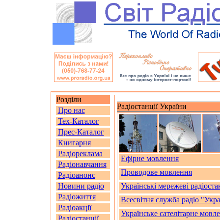
Розділи
Радіостанції України
Про нас
Тех-Каталог
Прес-Каталог
Книгарня
Радіореклама
Ефірне мовлення
Радіонавчання
Проводове мовлення
Радіоанонс
Новини радіо
Українські мережеві радіоста
Радіожиття
Всесвітня служба радіо "Укра
Радіоакції
Українське сателітарне мовл
Радіостанції