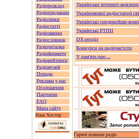
Українське інтернет-мовленн
Радіорозклад
Радіопродакшн
Україномовні радіостанції св
Радіолінки
Українські синдикейшн-комп
Радіостатті
Українські РТПЦ
Радіозакони
DX-розділ
Радіословник
Радіочиталка
Конкурси на радіочастоти
Радіоформати
У пам'ять про ...
Радіорейтинґи
Радіомузей
Поради
Реклама у нас
Оголошення
Партнери
FAQ
Мапа сайту
Наш Хостер
Гарячі новини радіо