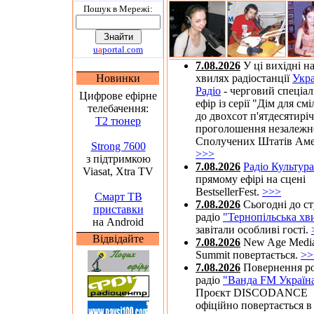
Пошук в Мережi:
u
a
portal.com
7.08.2026
У ці вихідні н
Новинки
хвилях радіостанції
Укра
Радіо
- черговий спеціа
Цифрове ефірне
ефір із серії "Дім для см
телебачення:
до двохсот п'ятдесятирі
Т2 тюнер
проголошення незалежн
Сполучених Штатів Аме
Strong 7600
>>>
з підтримкою
7.08.2026
Радіо Культура
Viasat, Xtra TV
прямому ефірі на сцені
BestsellerFest.
>>>
Смарт ТВ
7.08.2026
Сьогодні до ст
приставки
радіо
"Тернопільська хв
на Android
завітали особливі гості.
Відвідайте
7.08.2026
New Age Medi
Summit повертається.
>>
7.08.2026
Повернення ро
радіо
"Ванда FM Україн
Проєкт DISCODANCE
офіційно повертається в 